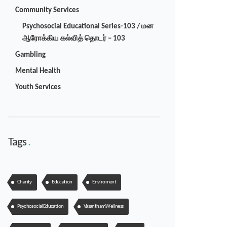
Community Services
Psychosocial Educational Series-103 / மன
ஆரோக்கிய கல்வித் தொடர் – 103
Gambling
Mental Health
Youth Services
Tags
Charity
Education
Enviroment
PsychosocialEducation
VasanthamWellness