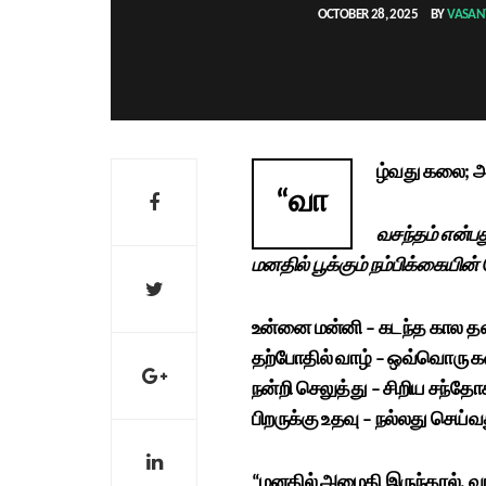
OCTOBER 28, 2025
BY
VASA
ழ்வது கலை; 
“வா
வசந்தம் என்பது
மனதில் பூக்கும் நம்பிக்கையின் 
உன்னை மன்னி – கடந்த கால 
தற்போதில் வாழ் – ஒவ்வொரு 
நன்றி செலுத்து – சிறிய சந்தோ
பிறருக்கு உதவு – நல்லது செய
“மனதில் அமைதி இருந்தால், வா