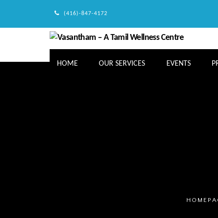
(416)-847-4172
HOME
OUR SERVICES
EVENTS
P
HOMEPA