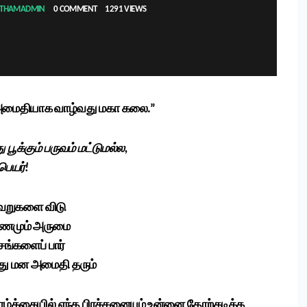
NTHAMADMIN
0 COMMENT
1291 VIEWS
அமைதியாக வாழ்வது மகா கலை.”
 பூக்கும் பருவம் மட்டுமல்ல,
பெயர்!
தவறுகளை விடு
கணமும் அருமை
சங்களைப் பார்
்வது மன அமைதி தரும்
ழ்க்கையில் எந்த பிரச்சனையும் உன்னை தோற்கடிக்க