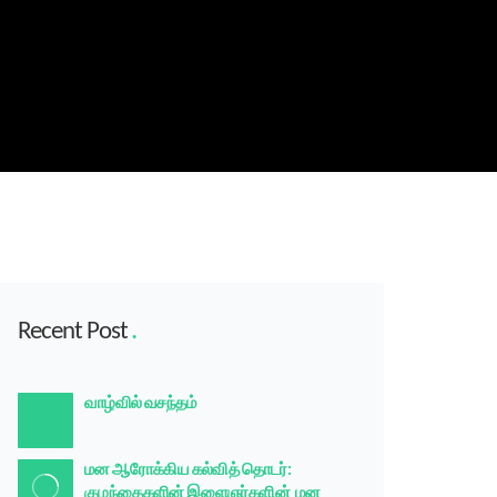
Recent Post
வாழ்வில் வசந்தம்
மன ஆரோக்கிய கல்வித் தொடர்:
குழந்தைகளின் இளைஞர்களின் மன